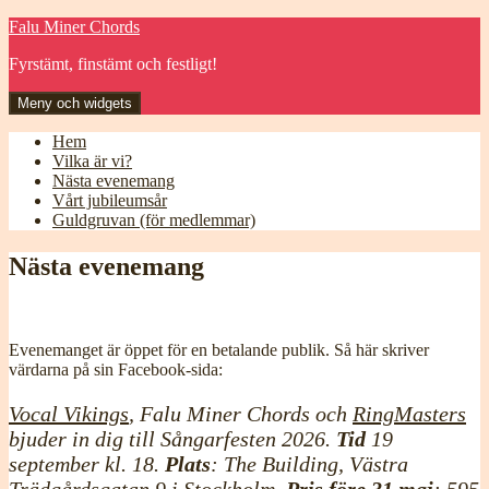
Hoppa
Falu Miner Chords
till
Fyrstämt, finstämt och festligt!
innehåll
Meny och widgets
Hem
Vilka är vi?
Nästa evenemang
Vårt jubileumsår
Guldgruvan (för medlemmar)
Nästa evenemang
Evenemanget är öppet för en betalande publik. Så här skriver
värdarna på sin Facebook-sida:
Vocal Vikings
, Falu Miner Chords och
RingMasters
bjuder in dig till Sångarfesten 2026.
Tid
19
september kl. 18.
Plats
: The Building, Västra
Trädgårdsgatan 9 i Stockholm.
Pris före 31 maj
: 595