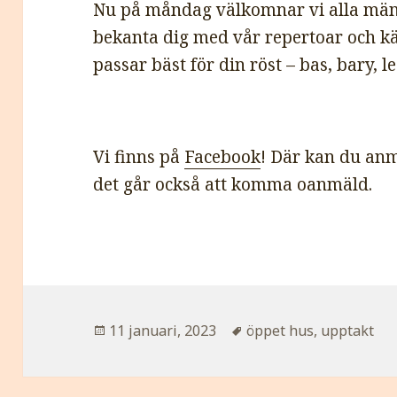
Nu på måndag välkomnar vi alla mä
bekanta dig med vår repertoar och k
passar bäst för din röst – bas, bary, l
Vi finns på
Facebook
! Där kan du anm
det går också att komma oanmäld.
Postat
Taggar
11 januari, 2023
öppet hus
,
upptakt