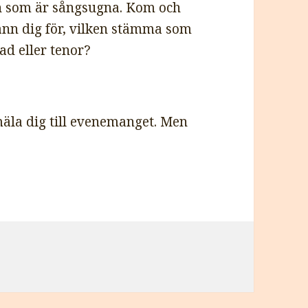
n som är sångsugna. Kom och
änn dig för, vilken stämma som
ead eller tenor?
äla dig till evenemanget. Men